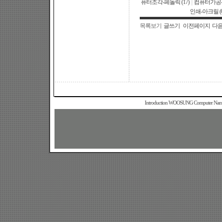
퓨터조각-페놀릭 (17)
|
컴퓨터가공-AL
인쇄-아크릴 (0
목록보기
글쓰기
이전페이지
다
Introduction WOOSUNG Computer Name