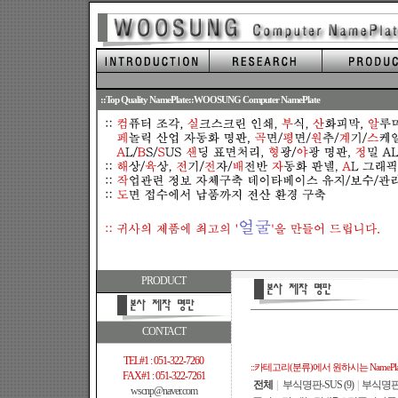
.
::Top Quality NamePlate::WOOSUNG Computer NamePlate
PRODUCT
CONTACT
TEL#1 : 051-322-7260
::카테고리(분류)에서 원하시는 NamePl
FAX#1 : 051-322-7261
전체
|
부식명판-SUS (9)
|
부식명판-B
wscnp@naver.com