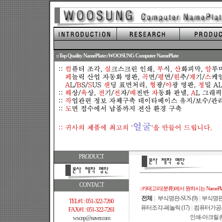
.
::Top Quality NamePlate::WOOSUNG Computer NamePlate
PRODUCT
CONTACT
::카테고리(분류)에서 원하시는 NamePl
전체
|
부식명판-SUS (9)
|
부식명판-B
TEL#1 : 051-322-7260
퓨터조각-페놀릭 (17)
|
컴퓨터가공-AL
FAX#1 : 051-322-7261
인쇄-아크릴 (0
wscnp@naver.com