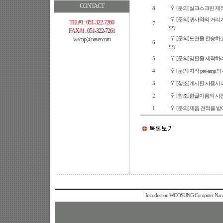
CONTACT
8
[문의]실크스크린 제
[문의]귀사와의 거리
TEL#1 : 051-322-7260
7
요?
FAX#1 : 051-322-7261
wscnp@naver.com
[문의]도면을 전송하
6
요?
5
[문의]명판을 제작하려
4
[문의]자작 pre-am
3
[참조]게시판 사용시
2
[참조]한글이름의 사
1
[문의]제품 견적을 받
Introduction WOOSUNG Computer Name