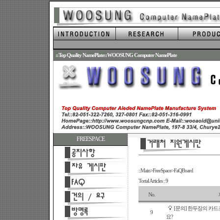
.
::Top Quality NamePlate::WOOSUNG Computer NamePlate
FREESPACE
::Main>FreeSpace>FaQBoard
Tortal Articles : 9
No.
[문의] 한두장의 카
9
요?